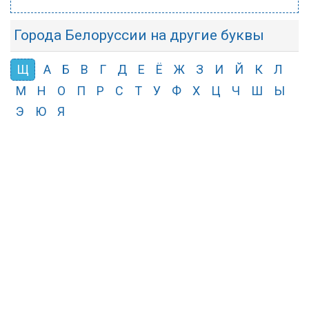
Города Белоруссии на другие буквы
Щ
А
Б
В
Г
Д
Е
Ё
Ж
З
И
Й
К
Л
М
Н
О
П
Р
С
Т
У
Ф
Х
Ц
Ч
Ш
Ы
Э
Ю
Я