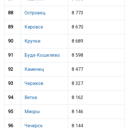
88
Островец
8 773
89
Кировск
8 670
90
Крупки
8 689
91
Буда-Кошелёво
8 598
92
Каменец
8 477
93
Чериков
8 327
94
Ветка
8 162
95
Миоры
8 146
96
Чечерск
8 144