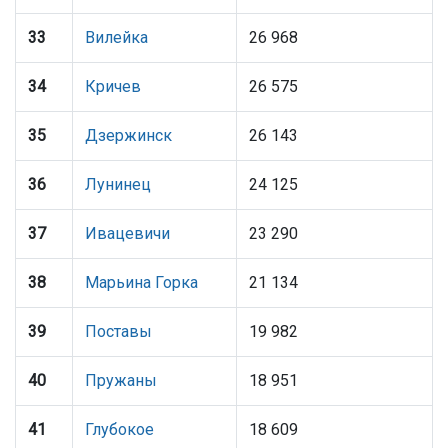
33
Вилейка
26 968
34
Кричев
26 575
35
Дзержинск
26 143
36
Лунинец
24 125
37
Ивацевичи
23 290
38
Марьина Горка
21 134
39
Поставы
19 982
40
Пружаны
18 951
41
Глубокое
18 609