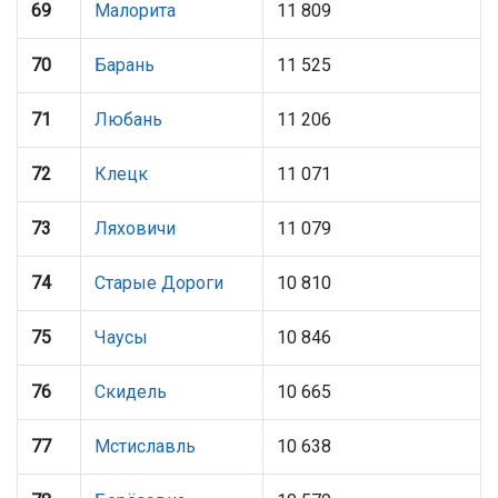
69
Малорита
11 809
70
Барань
11 525
71
Любань
11 206
72
Клецк
11 071
73
Ляховичи
11 079
74
Старые Дороги
10 810
75
Чаусы
10 846
76
Скидель
10 665
77
Мстиславль
10 638