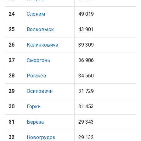
24
Слоним
49 019
25
Волковыск
43 901
26
Калинковичи
39 309
27
Сморгонь
36 986
28
Рогачёв
34 560
29
Осиповичи
31 729
30
Горки
31 453
31
Берёза
29 343
32
Новогрудок
29 132