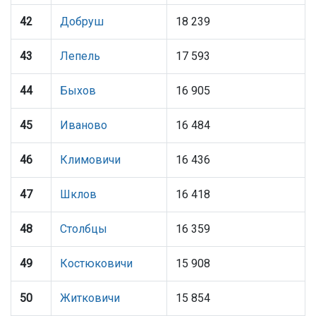
42
Добруш
18 239
43
Лепель
17 593
44
Быхов
16 905
45
Иваново
16 484
46
Климовичи
16 436
47
Шклов
16 418
48
Столбцы
16 359
49
Костюковичи
15 908
50
Житковичи
15 854