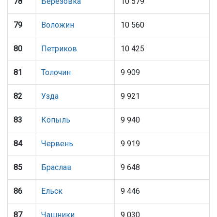
78
Берёзовка
10 579
79
Воложин
10 560
80
Петриков
10 425
81
Толочин
9 909
82
Узда
9 921
83
Копыль
9 940
84
Червень
9 919
85
Браслав
9 648
86
Ельск
9 446
87
Чашники
9 030