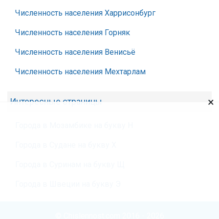
Численность населения Харрисонбург
Численность населения Горняк
Численность населения Венисьё
Численность населения Мехтарлам
×
Интересные страницы
Города в Мозамбике на букву Н
Города в Судане на букву Х
Города в Суринам на букву Щ
Города в Швеции на букву Э
© Chislennost.com 2016 - 2026