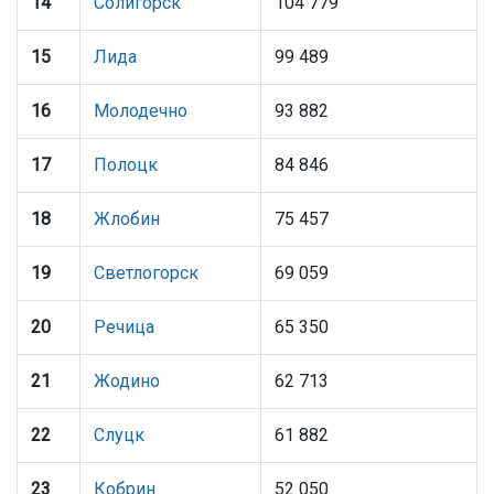
14
Солигорск
104 779
15
Лида
99 489
16
Молодечно
93 882
17
Полоцк
84 846
18
Жлобин
75 457
19
Светлогорск
69 059
20
Речица
65 350
21
Жодино
62 713
22
Слуцк
61 882
23
Кобрин
52 050