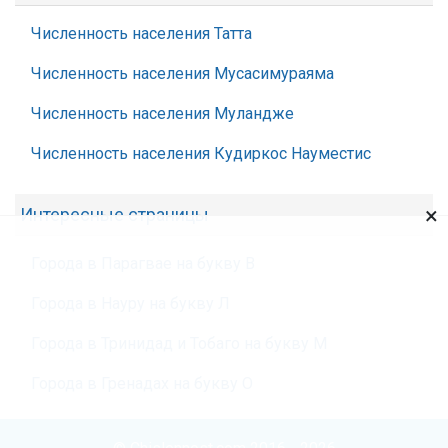
Численность населения Татта
Численность населения Мусасимураяма
Численность населения Муландже
Численность населения Кудиркос Науместис
×
Интересные страницы
Города в Парагвае на букву В
Города в Науру на букву Л
Города в Тринидад и Тобаго на букву М
Города в Гренадах на букву О