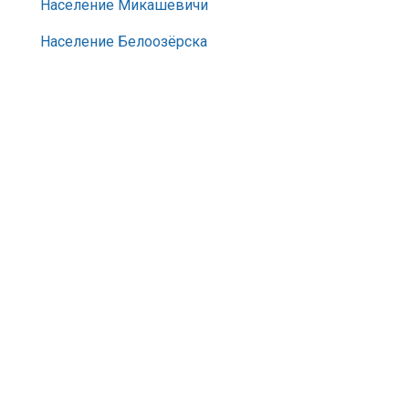
Население Микашевичи
Население Белоозёрска