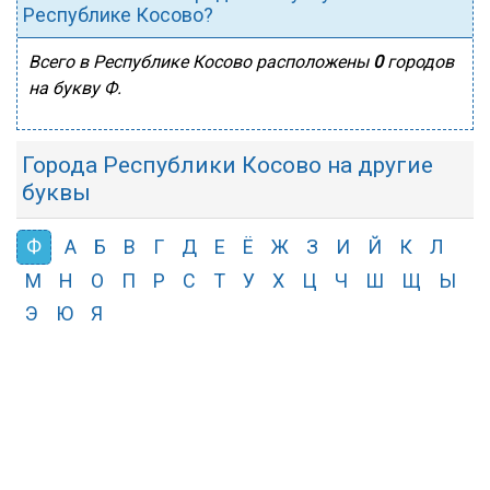
Республике Косово?
Всего в Республике Косово расположены
0
городов
на букву Ф.
Города Республики Косово на другие
буквы
Ф
А
Б
В
Г
Д
Е
Ё
Ж
З
И
Й
К
Л
М
Н
О
П
Р
С
Т
У
Х
Ц
Ч
Ш
Щ
Ы
Э
Ю
Я