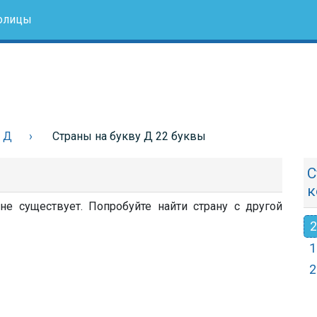
олицы
у Д
Страны на букву Д 22 буквы
С
к
е существует. Попробуйте найти страну с другой
2
1
2