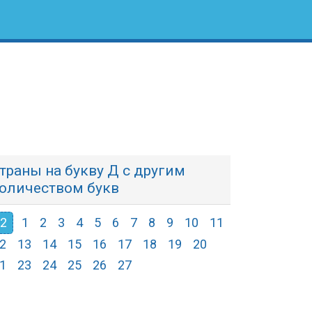
траны на букву Д с другим
оличеством букв
2
1
2
3
4
5
6
7
8
9
10
11
2
13
14
15
16
17
18
19
20
1
23
24
25
26
27