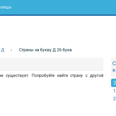
олицы
у Д
Страны на букву Д 26 букв
С
к
е существует. Попробуйте найти страну с другой
2
1
2