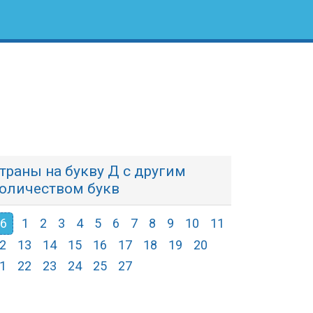
траны на букву Д с другим
оличеством букв
6
1
2
3
4
5
6
7
8
9
10
11
2
13
14
15
16
17
18
19
20
1
22
23
24
25
27