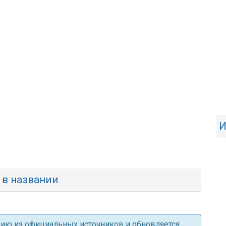
И
в в названии
ацию из официальных источников и обновляется