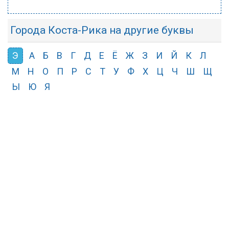
Города Коста-Рика на другие буквы
Э
А
Б
В
Г
Д
Е
Ё
Ж
З
И
Й
К
Л
М
Н
О
П
Р
С
Т
У
Ф
Х
Ц
Ч
Ш
Щ
Ы
Ю
Я