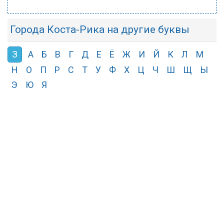
Города Коста-Рика на другие буквы
З
А
Б
В
Г
Д
Е
Ё
Ж
И
Й
К
Л
М
Н
О
П
Р
С
Т
У
Ф
Х
Ц
Ч
Ш
Щ
Ы
Э
Ю
Я