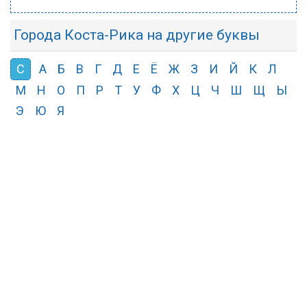
Города Коста-Рика на другие буквы
С
А
Б
В
Г
Д
Е
Ё
Ж
З
И
Й
К
Л
М
Н
О
П
Р
Т
У
Ф
Х
Ц
Ч
Ш
Щ
Ы
Э
Ю
Я