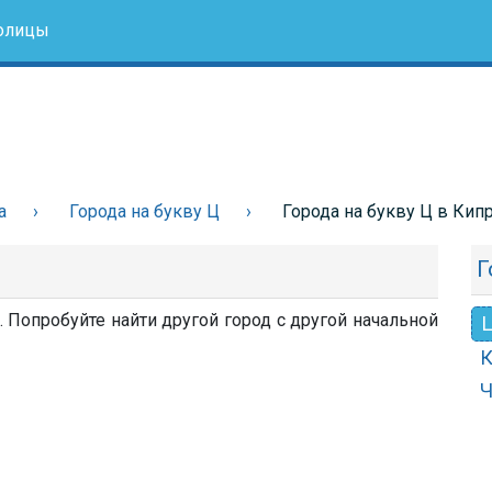
олицы
а
Города на букву Ц
Города на букву Ц в Кип
Г
. Попробуйте найти другой город с другой начальной