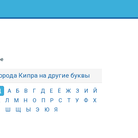
ре
орода Кипра на другие буквы
Ц
А
Б
В
Г
Д
Е
Ё
Ж
З
И
Й
К
Л
М
Н
О
П
Р
С
Т
У
Ф
Х
Ч
Ш
Щ
Ы
Э
Ю
Я