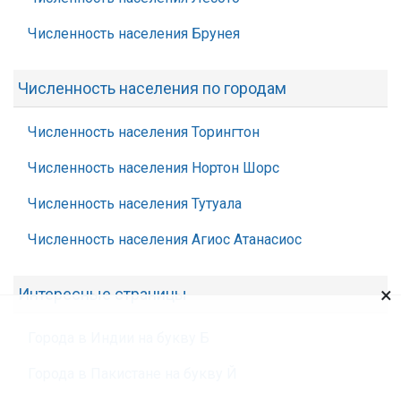
Численность населения Брунея
Численность населения по городам
Численность населения Торингтон
Численность населения Нортон Шорс
Численность населения Тутуала
Численность населения Агиос Атанасиос
×
Интересные страницы
Города в Индии на букву Б
Города в Пакистане на букву Й