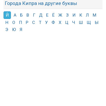
Города Кипра на другие буквы
Й
А
Б
В
Г
Д
Е
Ё
Ж
З
И
К
Л
М
Н
О
П
Р
С
Т
У
Ф
Х
Ц
Ч
Ш
Щ
Ы
Э
Ю
Я