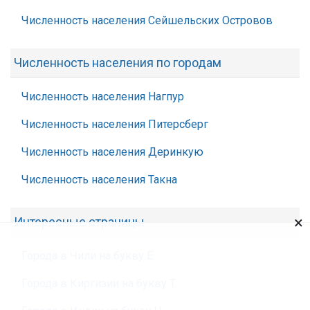
Численность населения Сейшельских Островов
Численность населения по городам
Численность населения Нагпур
Численность населения Питерсберг
Численность населения Деринкую
Численность населения Такна
×
Интересные страницы
Города в Чили на букву Ё
Города в Киргизии на букву Т