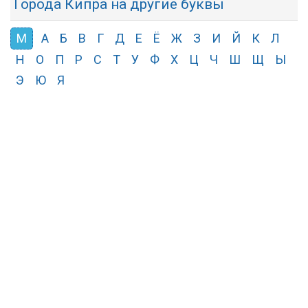
Города Кипра на другие буквы
М
А
Б
В
Г
Д
Е
Ё
Ж
З
И
Й
К
Л
Н
О
П
Р
С
Т
У
Ф
Х
Ц
Ч
Ш
Щ
Ы
Э
Ю
Я