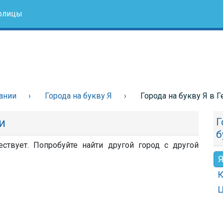
олицы
ании
Города на букву Я
Города на букву Я в 
и
Г
б
ствует. Попробуйте найти другой город с другой