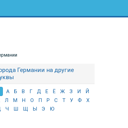
Германии
орода Германии на другие
уквы
Я
А
Б
В
Г
Д
Е
Ё
Ж
З
И
Й
К
Л
М
Н
О
П
Р
С
Т
У
Ф
Х
Ц
Ч
Ш
Щ
Ы
Э
Ю