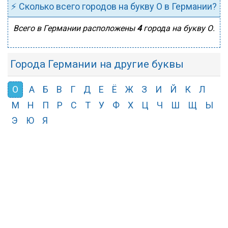
⚡ Сколько всего городов на букву О в Германии?
Всего в Германии расположены
4
города на букву О.
Города Германии на другие буквы
О
А
Б
В
Г
Д
Е
Ё
Ж
З
И
Й
К
Л
М
Н
П
Р
С
Т
У
Ф
Х
Ц
Ч
Ш
Щ
Ы
Э
Ю
Я