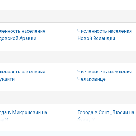
ленность населения
Численность населения
довской Аравии
Новой Зеландии
ленность населения
Численность населения
укаити
Челаковице
ода в Микронезии на
Города в Сент_Люсии на
ву З
букву Х