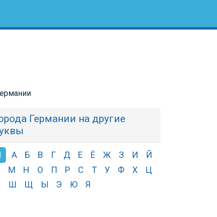
Германии
орода Германии на другие
уквы
Л
А
Б
В
Г
Д
Е
Ё
Ж
З
И
Й
К
М
Н
О
П
Р
С
Т
У
Ф
Х
Ц
Ч
Ш
Щ
Ы
Э
Ю
Я