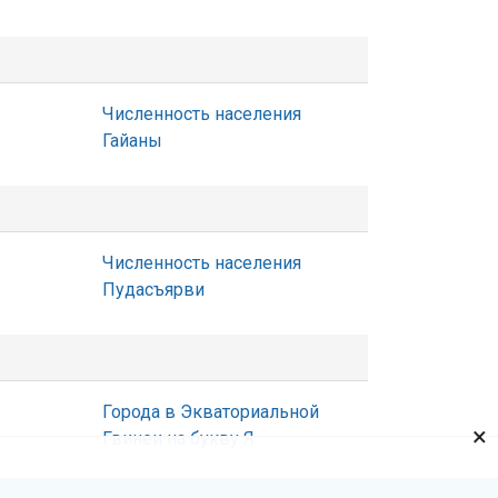
Численность населения
Гайаны
Численность населения
Пудасъярви
Города в Экваториальной
×
Гвинеи на букву Я