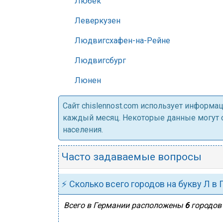
Любек
Леверкузен
Людвигсхафен-на-Рейне
Людвигсбург
Люнен
Cайт chislennost.com использует информ
каждый месяц. Некоторые данные могут от
населения.
Часто задаваемые вопросы
⚡ Сколько всего городов на букву Л в
Всего в Германии расположены
6
городов 