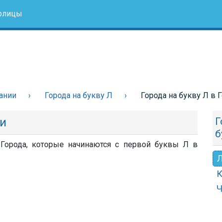
олицы
ании
Города на букву Л
Города на букву Л в 
ии
Г
б
 Города, которые начинаются с первой буквы Л в