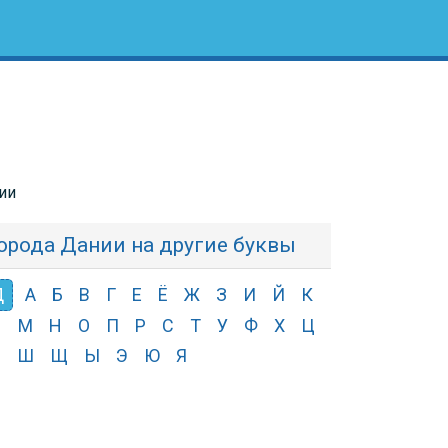
ии
орода Дании на другие буквы
Д
А
Б
В
Г
Е
Ё
Ж
З
И
Й
К
Л
М
Н
О
П
Р
С
Т
У
Ф
Х
Ц
Ч
Ш
Щ
Ы
Э
Ю
Я