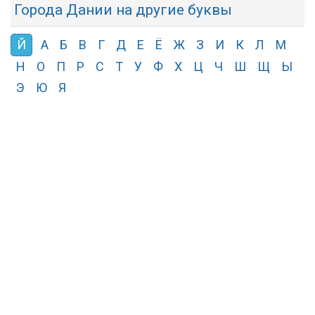
Города Дании на другие буквы
Й
А
Б
В
Г
Д
Е
Ё
Ж
З
И
К
Л
М
Н
О
П
Р
С
Т
У
Ф
Х
Ц
Ч
Ш
Щ
Ы
Э
Ю
Я