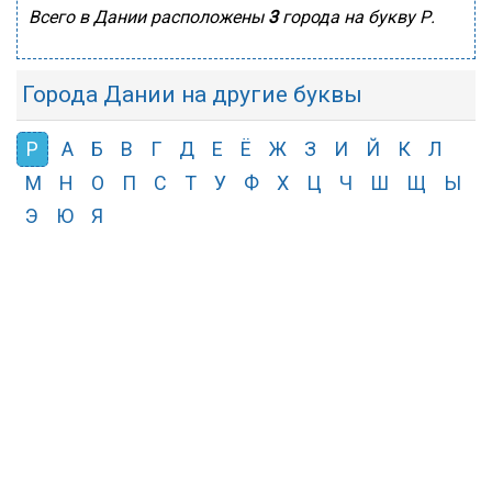
Всего в Дании расположены
3
города на букву Р.
Города Дании на другие буквы
Р
А
Б
В
Г
Д
Е
Ё
Ж
З
И
Й
К
Л
М
Н
О
П
С
Т
У
Ф
Х
Ц
Ч
Ш
Щ
Ы
Э
Ю
Я