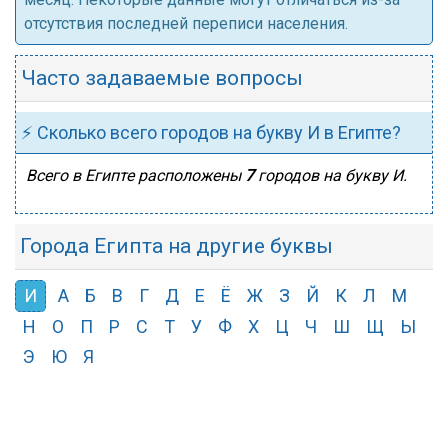
отсутствия последней переписи населения.
Часто задаваемые вопросы
⚡ Сколько всего городов на букву И в Египте?
Всего в Египте расположены
7
городов на букву И.
Города Египта на другие буквы
И
А
Б
В
Г
Д
Е
Ё
Ж
З
Й
К
Л
М
Н
О
П
Р
С
Т
У
Ф
Х
Ц
Ч
Ш
Щ
Ы
Э
Ю
Я