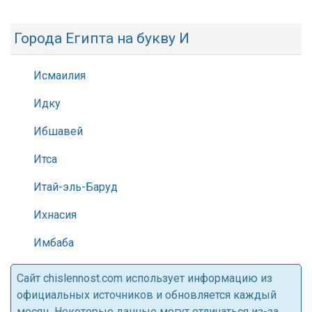
Города Египта на букву И
Исмаилия
Идку
Ибшавей
Итса
Итай-эль-Баруд
Ихнасия
Имбаба
Cайт chislennost.com использует информацию из
официальных источников и обновляется каждый
месяц. Некоторые данные могут отличаться из-за