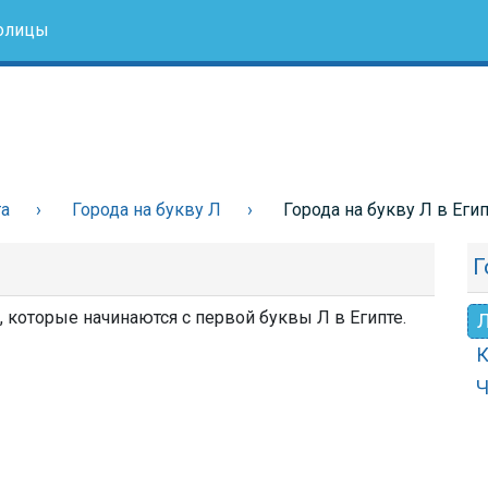
олицы
та
Города на букву Л
Города на букву Л в Еги
Г
а, которые начинаются с первой буквы Л в Египте.