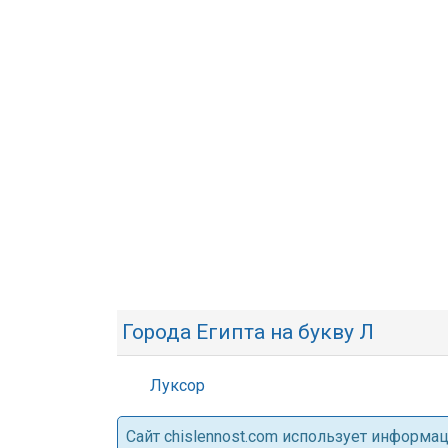
Города Египта на букву Л
Луксор
Cайт chislennost.com использует информ