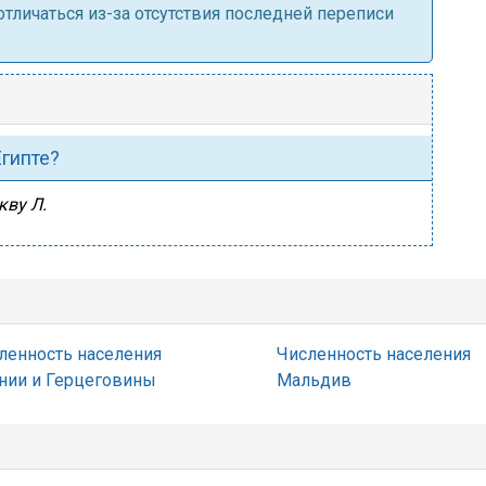
личаться из-за отсутствия последней переписи
Египте?
кву Л.
ленность населения
Численность населения
нии и Герцеговины
Мальдив