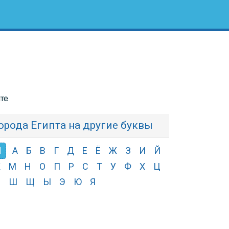
пте
орода Египта на другие буквы
Л
А
Б
В
Г
Д
Е
Ё
Ж
З
И
Й
К
М
Н
О
П
Р
С
Т
У
Ф
Х
Ц
Ч
Ш
Щ
Ы
Э
Ю
Я