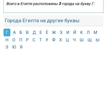
Всего в Египте расположены
3
города на букву Г.
Города Египта на другие буквы
Г
А
Б
В
Д
Е
Ё
Ж
З
И
Й
К
Л
М
Н
О
П
Р
С
Т
У
Ф
Х
Ц
Ч
Ш
Щ
Ы
Э
Ю
Я