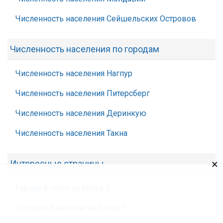
Численность населения Сейшельских Островов
Численность населения по городам
Численность населения Нагпур
Численность населения Питерсберг
Численность населения Деринкую
Численность населения Такна
×
Интересные страницы
Города в Чили на букву Ё
Города в Киргизии на букву Т