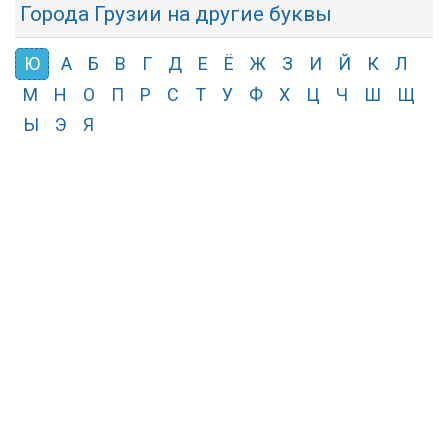
Города Грузии на другие буквы
Ю
А
Б
В
Г
Д
Е
Ё
Ж
З
И
Й
К
Л
М
Н
О
П
Р
С
Т
У
Ф
Х
Ц
Ч
Ш
Щ
Ы
Э
Я