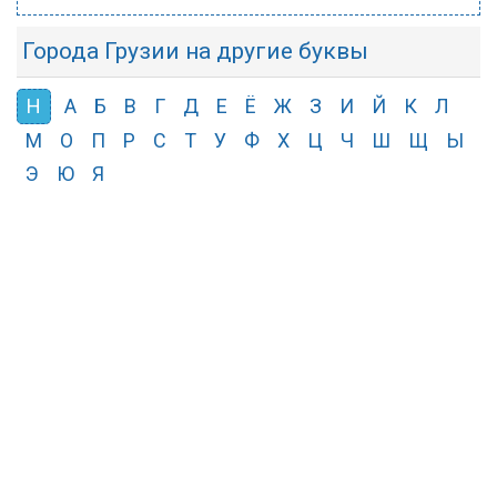
Города Грузии на другие буквы
Н
А
Б
В
Г
Д
Е
Ё
Ж
З
И
Й
К
Л
М
О
П
Р
С
Т
У
Ф
Х
Ц
Ч
Ш
Щ
Ы
Э
Ю
Я