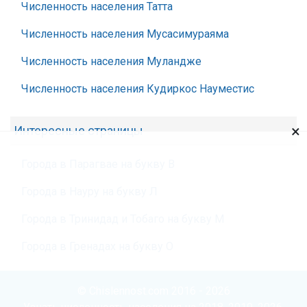
Численность населения Татта
Численность населения Мусасимураяма
Численность населения Муландже
Численность населения Кудиркос Науместис
×
Интересные страницы
Города в Парагвае на букву В
Города в Науру на букву Л
Города в Тринидад и Тобаго на букву М
Города в Гренадах на букву О
© Chislennost.com 2016 - 2026