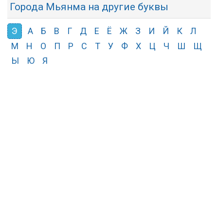
Города Мьянма на другие буквы
Э
А
Б
В
Г
Д
Е
Ё
Ж
З
И
Й
К
Л
М
Н
О
П
Р
С
Т
У
Ф
Х
Ц
Ч
Ш
Щ
Ы
Ю
Я