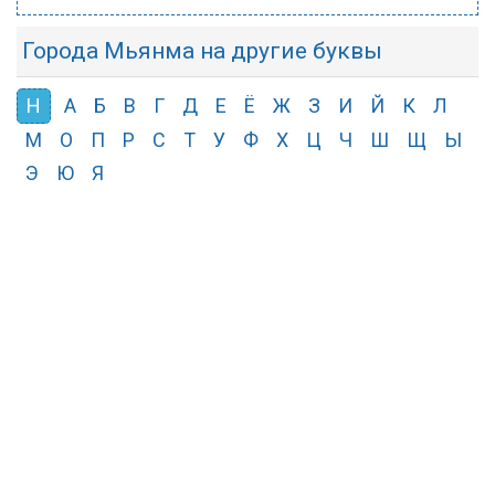
Города Мьянма на другие буквы
Н
А
Б
В
Г
Д
Е
Ё
Ж
З
И
Й
К
Л
М
О
П
Р
С
Т
У
Ф
Х
Ц
Ч
Ш
Щ
Ы
Э
Ю
Я