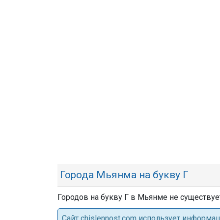
Города Мьянма на букву Г
Городов на букву Г в Мьянме не существуе
Cайт chislennost.com использует информ