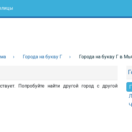
олицы
нма
Города на букву Г
Города на букву Г в М
Г
твует. Попробуйте найти другой город с другой
Г