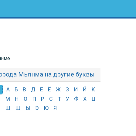
ьянме
орода Мьянма на другие буквы
А
Б
В
Д
Е
Ё
Ж
З
И
Й
К
Л
М
Н
О
П
Р
С
Т
У
Ф
Х
Ц
Ч
Ш
Щ
Ы
Э
Ю
Я