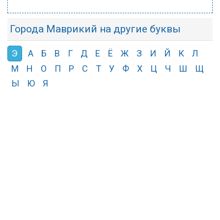
Города Маврикий на другие буквы
Э
А
Б
В
Г
Д
Е
Ё
Ж
З
И
Й
К
Л
М
Н
О
П
Р
С
Т
У
Ф
Х
Ц
Ч
Ш
Щ
Ы
Ю
Я