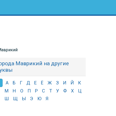
 Маврикий
орода Маврикий на другие
уквы
В
А
Б
Г
Д
Е
Ё
Ж
З
И
Й
К
Л
М
Н
О
П
Р
С
Т
У
Ф
Х
Ц
Ч
Ш
Щ
Ы
Э
Ю
Я