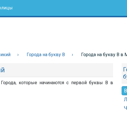
олицы
рикий
Города на букву В
Города на букву В в
ий
Г
б
 Города, которые начинаются с первой буквы В в