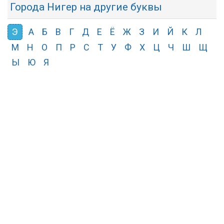
Города Нигер на другие буквы
Э
А
Б
В
Г
Д
Е
Ё
Ж
З
И
Й
К
Л
М
Н
О
П
Р
С
Т
У
Ф
Х
Ц
Ч
Ш
Щ
Ы
Ю
Я