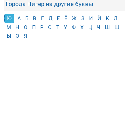
Города Нигер на другие буквы
Ю
А
Б
В
Г
Д
Е
Ё
Ж
З
И
Й
К
Л
М
Н
О
П
Р
С
Т
У
Ф
Х
Ц
Ч
Ш
Щ
Ы
Э
Я