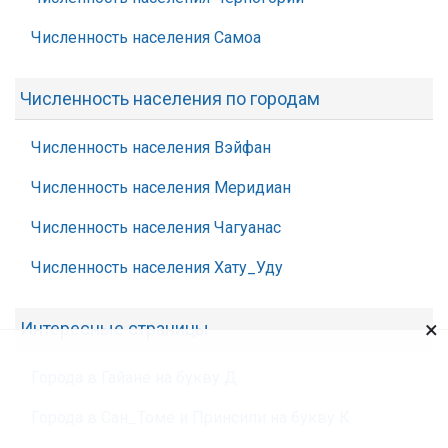
Численность населения Самоа
Численность населения по городам
Численность населения Вэйфан
Численность населения Меридиан
Численность населения Чагуанас
Численность населения Хату_Уду
×
Интересные страницы
Города в Гайане на букву Д
Города в Сан_Томе и Принсипи на букву К