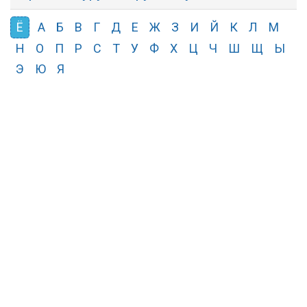
Ё
А
Б
В
Г
Д
Е
Ж
З
И
Й
К
Л
М
Н
О
П
Р
С
Т
У
Ф
Х
Ц
Ч
Ш
Щ
Ы
Э
Ю
Я