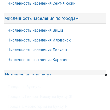
Численность населения Сент-Люсии
Численность населения по городам
Численность населения Виши
Численность населения Иловайск
Численность населения Балхаш
Численность населения Карлово
×
Интересные страницы
Города на букву Ф
Города в Гвинея_Бисау на букву Ж
Города в Черногории на букву Р