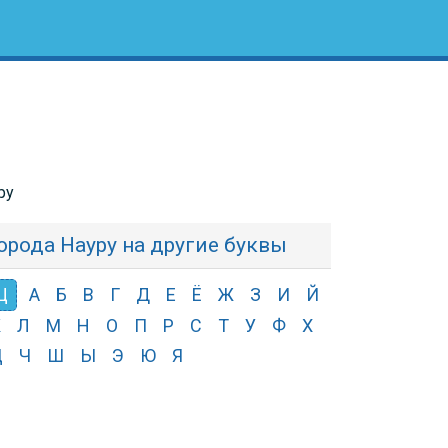
ру
орода Науру на другие буквы
Щ
А
Б
В
Г
Д
Е
Ё
Ж
З
И
Й
К
Л
М
Н
О
П
Р
С
Т
У
Ф
Х
Ц
Ч
Ш
Ы
Э
Ю
Я