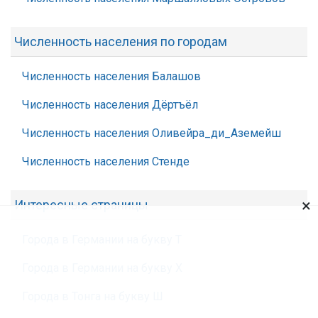
Численность населения по городам
Численность населения Балашов
Численность населения Дёртъёл
Численность населения Оливейра_ди_Аземейш
Численность населения Стенде
×
Интересные страницы
Города в Германии на букву Т
Города в Германии на букву Х
Города в Тонга на букву Ш