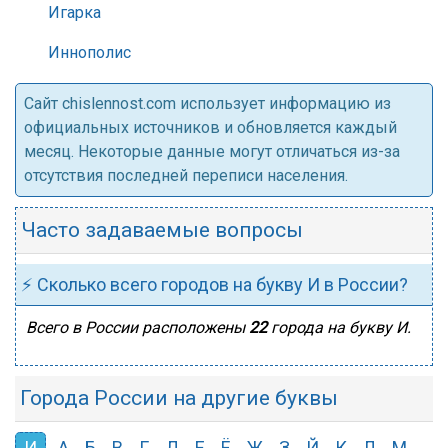
Игарка
Иннополис
Cайт chislennost.com использует информацию из
официальных источников и обновляется каждый
месяц. Некоторые данные могут отличаться из-за
отсутствия последней переписи населения.
Часто задаваемые вопросы
⚡ Сколько всего городов на букву И в России?
Всего в России расположены
22
города на букву И.
Города России на другие буквы
И
А
Б
В
Г
Д
Е
Ё
Ж
З
Й
К
Л
М