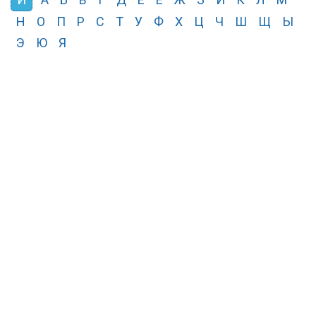
Н
О
П
Р
С
Т
У
Ф
Х
Ц
Ч
Ш
Щ
Ы
Э
Ю
Я