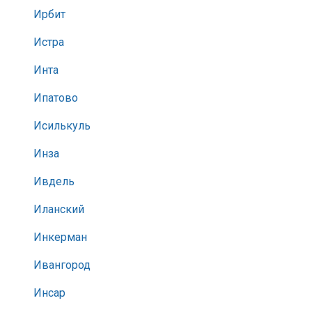
Ирбит
Истра
Инта
Ипатово
Исилькуль
Инза
Ивдель
Иланский
Инкерман
Ивангород
Инсар