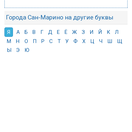
Города Сан-Марино на другие буквы
Я
А
Б
В
Г
Д
Е
Ё
Ж
З
И
Й
К
Л
М
Н
О
П
Р
С
Т
У
Ф
Х
Ц
Ч
Ш
Щ
Ы
Э
Ю