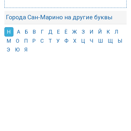
Города Сан-Марино на другие буквы
Н
А
Б
В
Г
Д
Е
Ё
Ж
З
И
Й
К
Л
М
О
П
Р
С
Т
У
Ф
Х
Ц
Ч
Ш
Щ
Ы
Э
Ю
Я