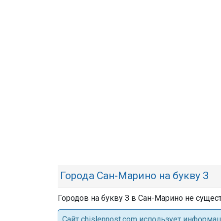
Города Сан-Марино на букву З
Городов на букву З в Сан-Марино не сущест
Cайт chislennost.com использует информ