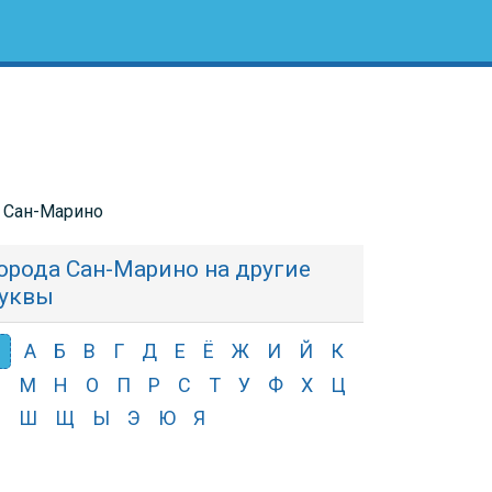
в Сан-Марино
орода Сан-Марино на другие
уквы
З
А
Б
В
Г
Д
Е
Ё
Ж
И
Й
К
Л
М
Н
О
П
Р
С
Т
У
Ф
Х
Ц
Ч
Ш
Щ
Ы
Э
Ю
Я