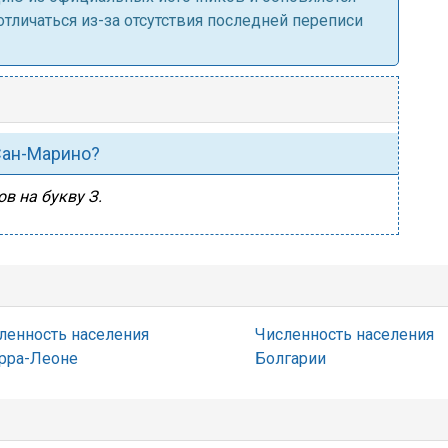
личаться из-за отсутствия последней переписи
 Сан-Марино?
в на букву З.
ленность населения
Численность населения
рра-Леоне
Болгарии