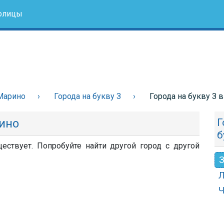
олицы
Марино
Города на букву З
Города на букву З 
рино
Г
б
ествует. Попробуйте найти другой город с другой