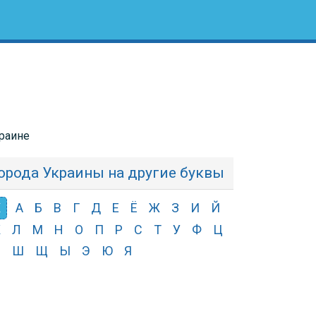
краине
орода Украины на другие буквы
Х
А
Б
В
Г
Д
Е
Ё
Ж
З
И
Й
К
Л
М
Н
О
П
Р
С
Т
У
Ф
Ц
Ч
Ш
Щ
Ы
Э
Ю
Я