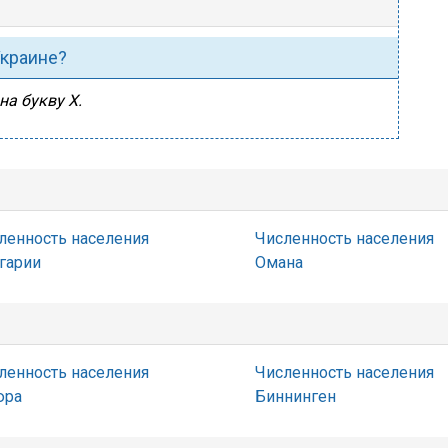
Украине?
на букву Х.
ленность населения
Численность населения
гарии
Омана
ленность населения
Численность населения
юра
Биннинген