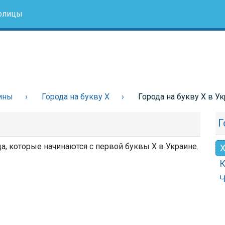
олицы
ины
Города на букву Х
Города на букву Х в У
Г
да, которые начинаются с первой буквы Х в Украине.