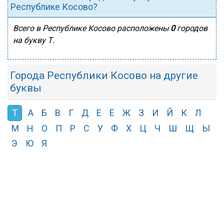
Республике Косово?
Всего в Республике Косово расположены
0
городов
на букву Т.
Города Республики Косово на другие
буквы
Т
А
Б
В
Г
Д
Е
Ё
Ж
З
И
Й
К
Л
М
Н
О
П
Р
С
У
Ф
Х
Ц
Ч
Ш
Щ
Ы
Э
Ю
Я