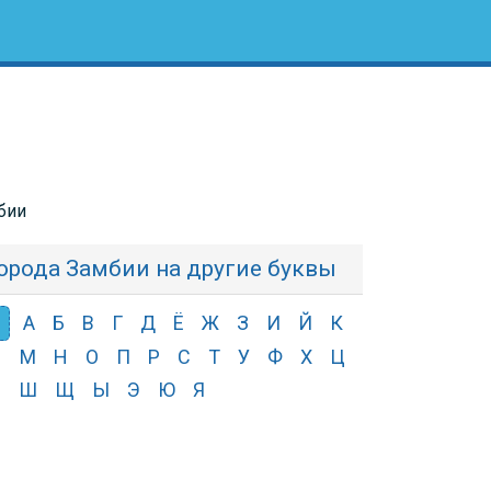
бии
орода Замбии на другие буквы
А
Б
В
Г
Д
Ё
Ж
З
И
Й
К
Л
М
Н
О
П
Р
С
Т
У
Ф
Х
Ц
Ч
Ш
Щ
Ы
Э
Ю
Я