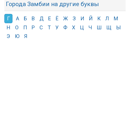
Города Замбии на другие буквы
Г
А
Б
В
Д
Е
Ё
Ж
З
И
Й
К
Л
М
Н
О
П
Р
С
Т
У
Ф
Х
Ц
Ч
Ш
Щ
Ы
Э
Ю
Я