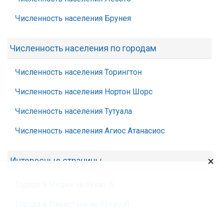
Численность населения Брунея
Численность населения по городам
Численность населения Торингтон
Численность населения Нортон Шорс
Численность населения Тутуала
Численность населения Агиос Атанасиос
×
Интересные страницы
Города в Индии на букву Б
Города в Пакистане на букву Й