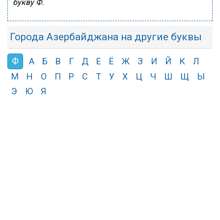
букву Ф.
Города Азербайджана на другие буквы
Ф
А
Б
В
Г
Д
Е
Ё
Ж
З
И
Й
К
Л
М
Н
О
П
Р
С
Т
У
Х
Ц
Ч
Ш
Щ
Ы
Э
Ю
Я