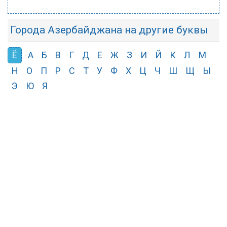
Города Азербайджана на другие буквы
Ё
А
Б
В
Г
Д
Е
Ж
З
И
Й
К
Л
М
Н
О
П
Р
С
Т
У
Ф
Х
Ц
Ч
Ш
Щ
Ы
Э
Ю
Я