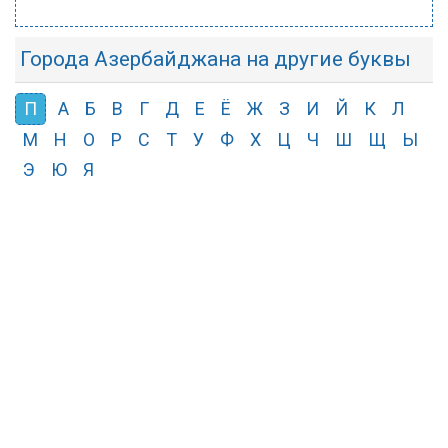
Города Азербайджана на другие буквы
П
А
Б
В
Г
Д
Е
Ё
Ж
З
И
Й
К
Л
М
Н
О
Р
С
Т
У
Ф
Х
Ц
Ч
Ш
Щ
Ы
Э
Ю
Я