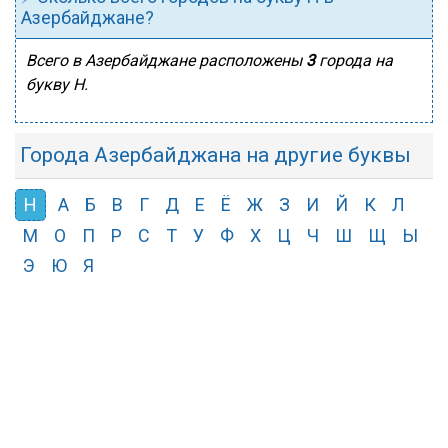
Азербайджане?
Всего в Азербайджане расположены
3
города на
букву Н.
Города Азербайджана на другие буквы
Н
А
Б
В
Г
Д
Е
Ё
Ж
З
И
Й
К
Л
М
О
П
Р
С
Т
У
Ф
Х
Ц
Ч
Ш
Щ
Ы
Э
Ю
Я