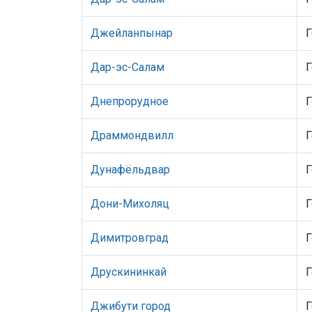
Джейланпынар
Г
Дар-эс-Салам
Г
Днепрорудное
Г
Драммондвилл
Г
Дунафёльдвар
Г
Дони-Михоляц
Г
Димитровград
Г
Друскининкай
Г
Джибути город
Г