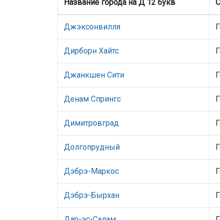
Название города на Д 12 букв
С
Джэксонвилля
Г
Дирборн Хайтс
Г
Джанкшен Сити
Г
Денам Спрингс
Г
Димитровград
Г
Долгопрудный
Г
Дэбрэ-Маркос
Г
Дэбрэ-Бырхан
Г
Дар-эс-Салам
Г