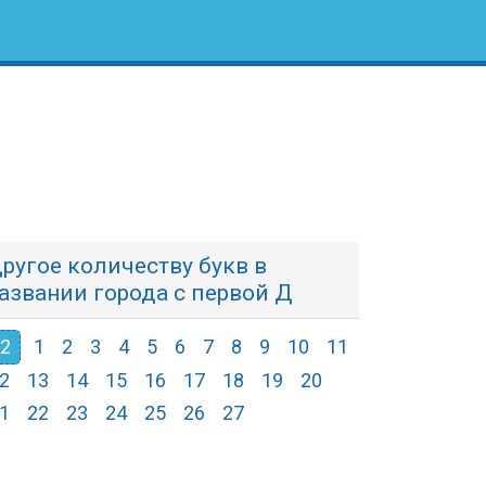
ругое количеству букв в
азвании города с первой Д
2
1
2
3
4
5
6
7
8
9
10
11
2
13
14
15
16
17
18
19
20
1
22
23
24
25
26
27