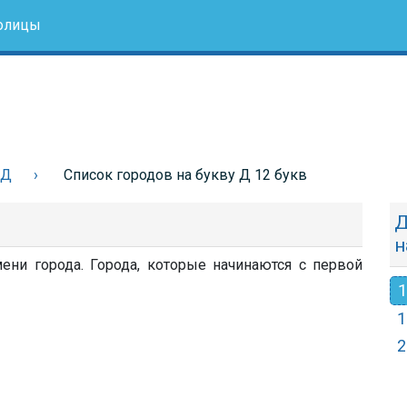
олицы
 Д
Список городов на букву Д 12 букв
Д
н
ени города. Города, которые начинаются с первой
1
1
2