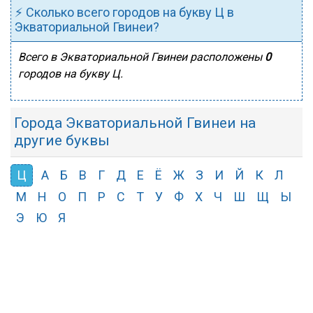
⚡ Сколько всего городов на букву Ц в
Экваториальной Гвинеи?
Всего в Экваториальной Гвинеи расположены
0
городов на букву Ц.
Города Экваториальной Гвинеи на
другие буквы
Ц
А
Б
В
Г
Д
Е
Ё
Ж
З
И
Й
К
Л
М
Н
О
П
Р
С
Т
У
Ф
Х
Ч
Ш
Щ
Ы
Э
Ю
Я