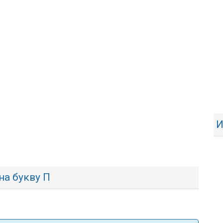
И
на букву П