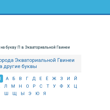
 на букву П в Экваториальной Гвинеи
орода Экваториальной Гвинеи
а другие буквы
П
А
Б
В
Г
Д
Е
Ё
Ж
З
И
Й
К
Л
М
Н
О
Р
С
Т
У
Ф
Х
Ц
Ч
Ш
Щ
Ы
Э
Ю
Я