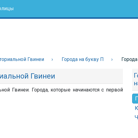
олицы
ториальной Гвинеи
Города на букву П
Города
риальной Гвинеи
Г
н
ьной Гвинеи. Города, которые начинаются с первой